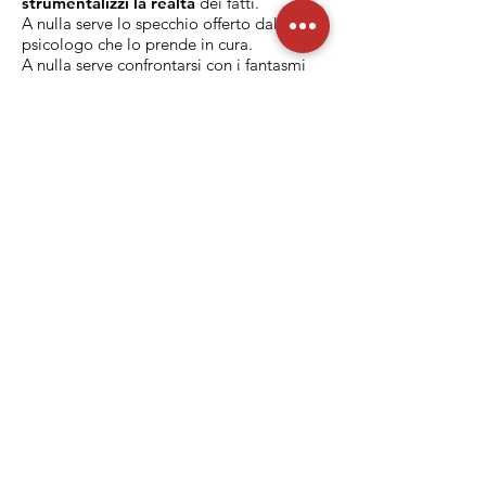
strumentalizzi la realtà
dei fatti.
A nulla serve lo specchio offerto dallo
psicologo che lo prende in cura.
A nulla serve confrontarsi con i fantasmi
del passato.
Esiste la possibilità di
guardare con lucidità noi stessi e quello
che ci accade?
Nello spettacolo, la
coscienza di Zeno diventa la voce di un
uomo che rappresenta un’umanità
superata
, un tempo passato ma che
fatica a scomparire.
La (in)coscienza di Zeno
indaga il tema
dell' auto-rappresentazione che ognuno
mette in atto nella realtà di tutti i giorni.
Che cosa è vero e cosa no? Cosa è
autentico e cosa invece è frutto di una
personale e intima rielaborazione dei
fatti? La dimensione del teatro, come
luogo di rappresentazione, è lo spazio
migliore per rispondere a queste
domande, giocando con tutti gli
strumenti che il mezzo mette a
disposizione. In scena vediamo quindi
agire dei personaggi consapevoli di