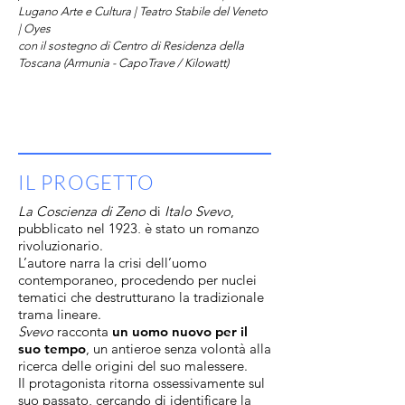
Lugano Arte e Cultura | Teatro Stabile del Veneto
| Oyes
con il sostegno di Centro di Residenza della
Toscana (Armunia - CapoTrave / Kilowatt)
IL PROGETTO
La Coscienza di Zeno
di
Italo Svevo
,
pubblicato nel 1923, è stato un romanzo
rivoluzionario.
L’autore narra la crisi dell’uomo
contemporaneo, procedendo per nuclei
tematici che destrutturano la tradizionale
trama lineare.
Svevo
racconta
un uomo nuovo per il
suo tempo
, un antieroe senza volontà alla
ricerca delle origini del suo malessere.
Il protagonista ritorna ossessivamente sul
suo passato, cercando di identificare la