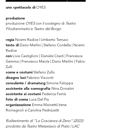
uno spettacolo di
OYES
produzione
produzione
OYES
con il sostegno di
Teatro
Filodrammatici
e
Teatro del Borgo
regia
Noemi Radice I Umberto Terruso
testo di
Dario Merlini | Stefano Cordella | Noemi
Radice
con
Livia Castiglioni | Daniele Crasti | Francesca
Gemma | Francesco Meola | Dario Merlini | Fabio
Zulli
scene e costumi
Stefano Zullo
disegno luci
Fabrizio Visconti
consulente / dramaturg
Simone Faloppa
assistente alla scenografia
Nina Donatini
assistente ai costumi
Federica Famà
foto di scena
Luca Del Pia
organizzazione
Emma Mainetti| Irene
Romagnoli
e Carolina Pedrizzetti
Riallestimento di “La Coscienza di Zeno” (2022)
prodotto da Teatro Metastasio di Prato | LAC